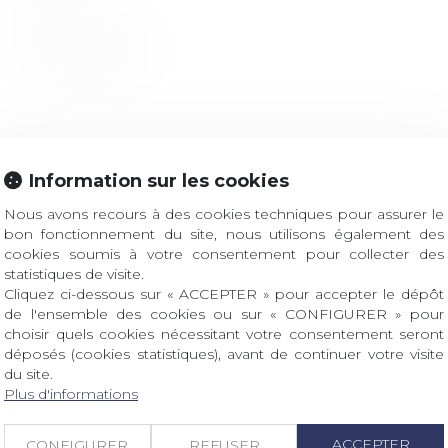
Information sur les cookies
ER LE RECOURS AUX SALARIES SAISONNIERS
Nous avons recours à des cookies techniques pour assurer le
bon fonctionnement du site, nous utilisons également des
cookies soumis à votre consentement pour collecter des
UCHE DU SALARIE SAISONNIER La promesse d’emba
statistiques de visite.
Cliquez ci-dessous sur « ACCEPTER » pour accepter le dépôt
de l'ensemble des cookies ou sur « CONFIGURER » pour
ite
choisir quels cookies nécessitant votre consentement seront
déposés (cookies statistiques), avant de continuer votre visite
du site.
Plus d'informations
ACCEPTER
CONFIGURER
REFUSER