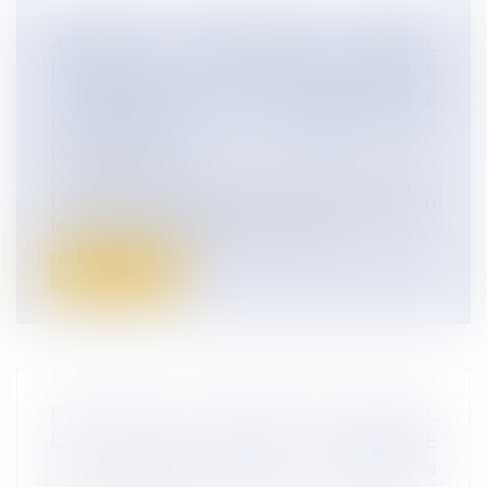
ABSENCE D’ENTRETIEN ANNUEL
PORTANT SUR LA CHARGE DE TRAVAIL
: ATTENTION A LA VIOLATION DE
L’OBLIGATION DE SECURITE DE
L’EMPLOYEUR
Actualités
La Cour de cassation a rendu une décision
le 13 avril 2023 (pourvoi nº 21-20....
Lire la suite
RUPTURE DU CONTRAT DE TRAVAIL
D’UN SALARIÉ AYANT ABANDONNÉ
SON POSTE DE TRAVAIL : ATTENTION