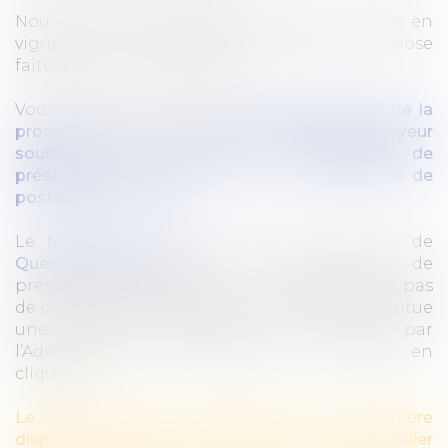
Nous attendions des précisions pour l’entrée en
vigueur de ce dispositif, c’est désormais chose
faite depuis le 19 avril dernier.
Vous trouverez ci-dessous
une présentation de la
procédure devant être respectée par l'employeur
souhaitant faire jouer le mécanisme de
présomption de démission en cas d'abandon de
poste par un salarié
:
Le
Ministère du Travail
a diffusé une série de
Questions-réponses
sur ce dispositif de
présomption de démission. Ce document n’a pas
de caractère impératif ou normatif mais constitue
une simple interprétation des textes par
l’Administration. Vous pouvez le consulter en
cliquant
ICI
.
Le cabinet DUHAUT AVOCATS est à votre entière
disposition pour vous assister et vous conseiller