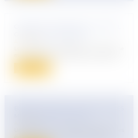
CONDUITES ADDICTIVES AU TRAVAIL :
COMMENT LES PRÉVENIR ?
Actualités
Les conduites addictives au travail se
multiplient et la consommation de subs...
Lire la suite
BULLETIN DE PAIE : ÉVOLUTION DES
MENTIONS OBLIGATOIRES
Actualités
Un arrêté du 31 janvier 2023 fixe les
évolutions à venir du bulletin de paie...