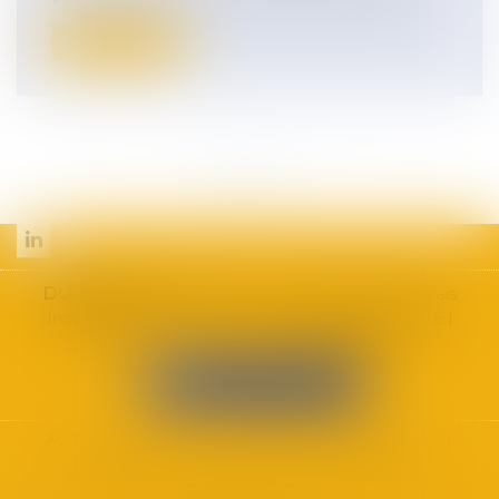
Lire la suite
<<
<
...
6
7
8
9
10
11
12
...
>
>>
DUHAUT
AVOCATS
| 455 Promenade des Anglais
Immeuble ARENICE – 7ème étage, 06200 NICE |
Tél :
09.70.72.72.74
|
Fax : 04.84.88.74.07
NOUS LOCALISER
ACCUEIL
CABINET
DOMAINES D'INTERVENTION
HONORAIRES
CONTACT
ESPACE CLIENT