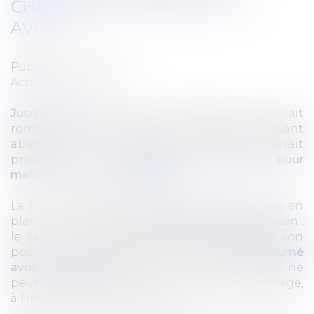
CHANGEMENT DEPUIS LE 19
AVRIL !
Publié le :
26/04/2023
Actualités
Jusqu’à présent
, lorsqu’un employeur souhaitait
rompre le contrat de travail d’un salarié ayant
abandonné son poste de travail, il devait
procéder à son
licenciement disciplinaire pour
mettre fin au contrat de travail
.
La loi n° 2022-1598 du 21 décembre 2022 a mis en
place un dispositif de
présomption de démission
:
le salarié qui a abandonné volontairement son
poste et ne reprend pas le travail
est présumé
avoir démissionné
. Dans ce cadre, le salarié ne
peut pas prétendre aux indemnités de chômage,
à l’inverse d’un licenciement.