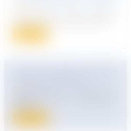
AU CHANGEMENT DEPUIS LE 19 AVRIL !
Actualités
Jusqu’à présent, lorsqu’un employeur
souhaitait rompre le contrat de travail...
Lire la suite
L’OFFRE « SECURISER LE RECOURS
AUX SALARIES SAISONNIERS »
Actualités
DUHAUT AVOCATS a le plaisir de vous
présenter son offre « SECURISER LE
RECOUR...
Lire la suite