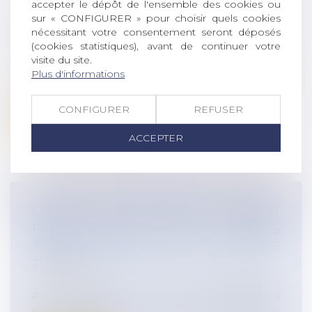
accepter le dépôt de l'ensemble des cookies ou
LOI SANTÉ AU TRAVAIL : PUBLICATION
sur « CONFIGURER » pour choisir quels cookies
D’UN QUESTIONS-RÉPONSES SUR LE
nécessitant votre consentement seront déposés
SITE DU MINISTÈRE DU TRAVAIL
(cookies statistiques), avant de continuer votre
visite du site.
Actualités
Plus d'informations
Le ministère du travail a publié, sur son
site internet, un questions-réponse...
CONFIGURER
REFUSER
Lire la suite
ACCEPTER
CHALEURS ET CANICULE : COMMENT
FAIRE FACE AUX FORTES
TEMPÉRATURES SUR LE LIEU DE
TRAVAIL ?
Actualités
Au regard des températures
exceptionnellement élevées annoncées