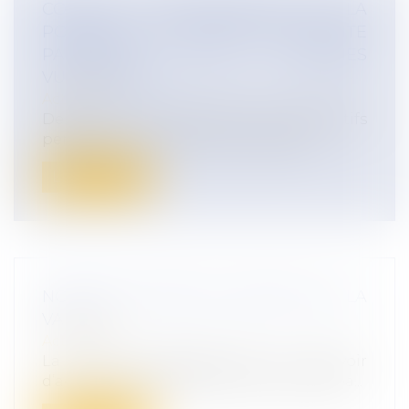
COVID-19 : PROLONGATION DE LA
POSSIBILITE DE METTRE EN ACTIVITE
PARTIELLE LES SALARIES
VULNERABLES
Actualités
Depuis le 31 juillet 2022, les dispositifs
permettant aux salariés vulnérable...
Lire la suite
NOUVELLE PRIME DE PARTAGE DE LA
VALEUR
Actualités
La prime exceptionnelle de pouvoir
d’achat (PEPA) fait place à la prime de pa...