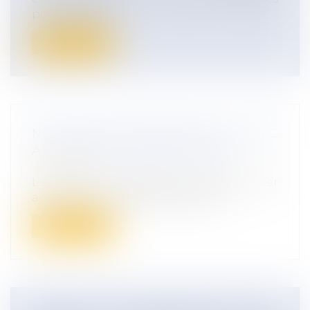
pour les proc...
Lire la suite
NOUVELLE REVALORISATION DU SMIC
À COMPTER DU 1ER AOÛT 2022
Actualités
Le SMIC a été revalorisé à compter du 1er
août 2022 par arrêté du 29 juillet...
Lire la suite