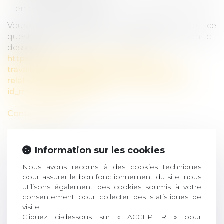
en entreprise (CRPE).
Vous pouvez prendre connaissance de ce
questions-réponses en cliquant sur le lien ci-
dessous :
https://travail-emploi.gouv.fr/sante-au-
travail/questions-reponses-sur-les-mesures-
relatives-a-la-prevention-de-la-desinsertion/?
id_mot=2000#liste-faq
Contactez-nous
Information sur les cookies
Nous avons recours à des cookies techniques
pour assurer le bon fonctionnement du site, nous
utilisons également des cookies soumis à votre
consentement pour collecter des statistiques de
visite.
Cliquez ci-dessous sur « ACCEPTER » pour