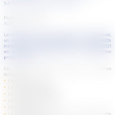
MINISTÈRE DU TRAVAIL
Publié le :
01/05/2022
Actualités
Le ministère du travail a publié, sur son site internet,
un questions-réponses détaillant les dispositifs
introduits par la Loi santé au travail du 2 août 2021
en matière de prévention de la désinsertion
professionnelle.
Ce questions-réponses aborde les thèmes
suivants :
La visite de reprise ;
La visite de pré reprise ;
La visite de mi-carrière ;
Le rendez-vous de liaison ;
L’essai encadré ;
La convention de rééducation professionnelle