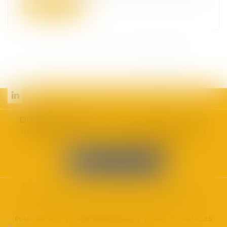
Lire la suite
<<
<
...
9
10
11
12
13
14
15
>
>>
DUHAUT
AVOCATS
| 455 Promenade des Anglais
Immeuble ARENICE – 7ème étage, 06200 NICE |
Tél :
09.70.72.72.74
|
Fax : 04.84.88.74.07
NOUS LOCALISER
ACCUEIL
CABINET
DOMAINES D'INTERVENTION
HONORAIRES
CONTACT
ESPACE CLIENT
PLAN DU SITE
MENTIONS LÉGALES
CGV
ARTICLES