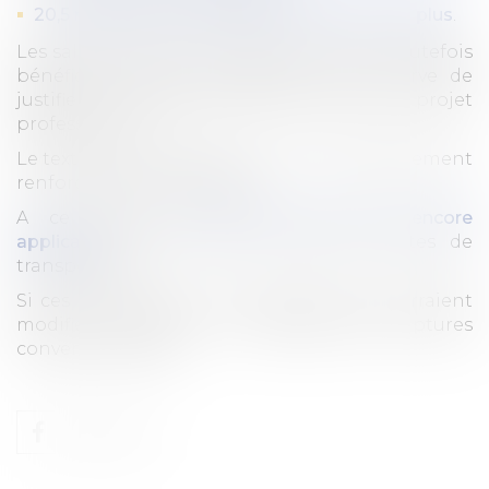
20,5 mois pour les allocataires de 55 ans et plus
.
Les salariés de 55 ans et plus pourraient toutefois
bénéficier d’une prolongation sous réserve de
justifier de démarches actives dans leur projet
professionnel.
Le texte prévoit également un accompagnement
renforcé par France Travail.
A ce stade,
cet accord n’est pas encore
applicable
et devra faire l’objet de textes de
transposition.
Si ces mesures sont confirmées, elles pourraient
modifier l’intérêt et la stratégie des ruptures
conventionnelles.