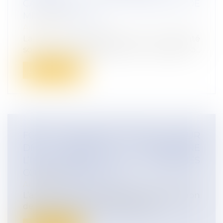
CALENDRIER ET LES MODALITES DE
MISE EN OEUVRE
Actualités
La loi de financement de la sécurité
sociale pour 2026 instaure un nouveau co...
Lire la suite
FORFAIT ANNUEL EN JOURS : LA COUR
DE CASSATION SANCTIONNE
L’INSUFFISANCE DES GARANTIES
CONVENTIONNELLES
Actualités
L’accord collectif autorisant la conclusion
de conventions individuelles de f...