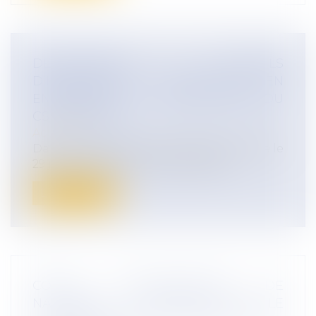
DEPLOIEMENT D’OUTILS
D’INTELLIGENCE ARTIFICIELLE EN
ENTREPRISE : LA CONSULTATION DU
CSE S’IMPOSE
Actualités
Dans une ordonnance de référé rendue le
29 janvier 2026, le tribunal judiciai...
Lire la suite
CONGE SUPPLEMENTAIRE DE
NAISSANCE : PRECISIONS SUR LE