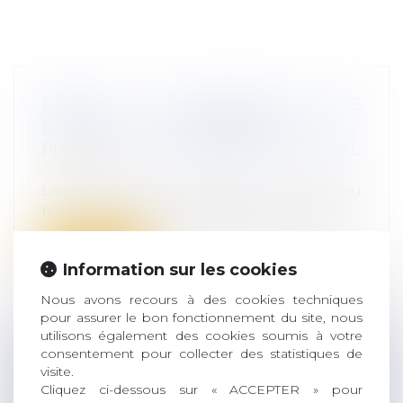
DUREE DE CONSERVATION DES
DONNEES PERSONNELLES RH :
PUBLICATION D’UN REFERENTIEL CNIL
Actualités
La CNIL vient de publier un nouveau
référentiel relatif aux durées de conserv...
Lire la suite
Information sur les cookies
Nous avons recours à des cookies techniques
pour assurer le bon fonctionnement du site, nous
utilisons également des cookies soumis à votre
consentement pour collecter des statistiques de
RUPTURE CONVENTIONNELLE : VERS
visite.
UNE REDUCTION DE LA DUREE
Cliquez ci-dessous sur « ACCEPTER » pour