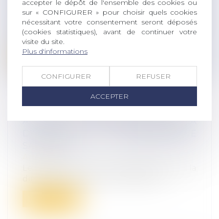
accepter le dépôt de l'ensemble des cookies ou
D'INDEMNISATION CHÔMAGE
sur « CONFIGURER » pour choisir quels cookies
Actualités
nécessitant votre consentement seront déposés
Les partenaires sociaux ont conclu, le 25
(cookies statistiques), avant de continuer votre
février 2026, un projet d’accord su...
visite du site.
Plus d'informations
Lire la suite
CONFIGURER
REFUSER
ACCEPTER
ANTICIPEZ LA TRANSPOSITION DE LA
DIRECTIVE « TRANSPARENCE
SALARIALE » !
Actualités
Le projet de loi de transposition de la
directive« transparence salariale » é...
Lire la suite