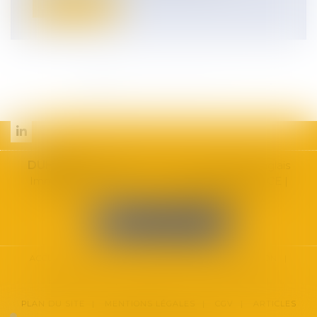
Lire la suite
<<
<
1
2
3
4
5
6
7
...
>
>>
DUHAUT
AVOCATS
| 455 Promenade des Anglais
Immeuble ARENICE – 7ème étage, 06200 NICE |
Tél :
09.70.72.72.74
|
Fax : 04.84.88.74.07
NOUS LOCALISER
ACCUEIL
CABINET
DOMAINES D'INTERVENTION
HONORAIRES
CONTACT
ESPACE CLIENT
PLAN DU SITE
MENTIONS LÉGALES
CGV
ARTICLES